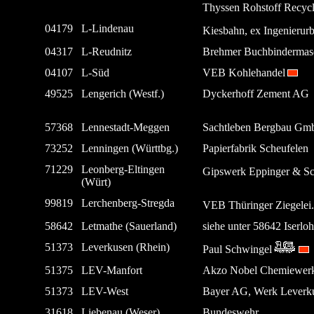
Thyssen Rohstoff Recy
04179
L-Lindenau
Kiesbahn, ex Ingenierur
04317
L-Reudnitz
Brehmer Buchbinderma
04107
L-Süd
VEB Kohlehandel
49525
Lengerich (Westf.)
Dyckerhoff Zement AG
57368
Lennestadt-Meggen
Sachtleben Bergbau G
73252
Lenningen (Württbg.)
Papierfabrik Scheufelen
71229
Leonberg-Eltingen
Gipswerk Eppinger & S
(Würt)
99819
Lerchenberg-Stregda
VEB Thüringer Ziegelei.
58642
Letmathe (Sauerland)
siehe unter 58642 Iserlo
51373
Leverkusen (Rhein)
Paul Schwingel
51375
LEV-Manfort
Akzo Nobel Chemiewer
51373
LEV-West
Bayer AG, Werk Leverk
31618
Liebenau (Weser)
Bundeswehr