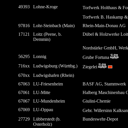
49393
Lohne-Kroge
Torfwerk Holthaus & Fo
Torfwerk B. Haskamp &
97816
Lohr-Steinbach (Main)
Rhein-Main-Donau AG
17121
Loitz (Peene, b.
Dübel & Holzwerke Lo
Demmin)
Nordstärke GmbH, Werk
56295
Lonnig
Grube Fortuna
716xx
Ludwigsburg (Württbg.)
Ziegelei
670xx
Ludwigshafen (Rhein)
67063
LU-Friesenheim
BASF AG, Stammwerk
67061
LU-Mitte
Halberg Maschinenbau
67067
LU-Mundenheim
Giulini-Chemie
67069
LU-Oppau
Gebr. Willersinn Kalksa
27729
Lübberstedt (b.
Bundeswehr-Depot
Osterholz)