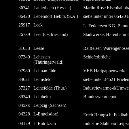
36341
Lauterbach (Hessen)
Martin Rose Eisenbahn
06420
Lebendorf-Bebitz (S.A.)
siehe unter unter 06420 
25917
Leck
L. Feddersen KG, Bauu
26789
Leer (Ostfriesland)
Stadtwerke, Hafenbahn 
31633
Leese
Raiffeisen-Warengenosse
07349
Lehesten
Schieferbrüche
(Thüringerwald)
07980
Lehnamühle
VEB Hartpappenwerke
34621
Leimsfeld
siehe unter 34621 Friele
37327
Leinefelde (Thür.)
Industriewärme-&Umwe
89340
Leipheim
Bundeswehrdepot
04xxx
Leipzig (Sachsen)
04328
L-Engelsdorf
Erich Brangsch, Feldba
04129
L-Eutritzsch
Industrie Stahlbau Leip