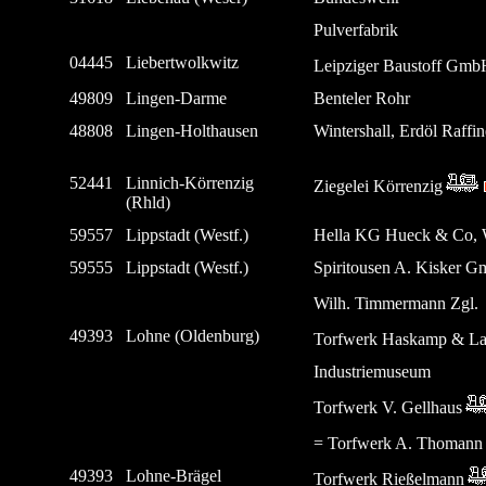
Pulverfabrik
04445
Liebertwolkwitz
Leipziger Baustoff Gmb
49809
Lingen-Darme
Benteler Rohr
48808
Lingen-Holthausen
Wintershall, Erdöl Raffi
52441
Linnich-Körrenzig
Ziegelei Körrenzig
(Rhld)
59557
Lippstadt (Westf.)
Hella KG Hueck & Co, W
59555
Lippstadt (Westf.)
Spiritousen A. Kisker 
Wilh. Timmermann Zgl.
49393
Lohne (Oldenburg)
Torfwerk Haskamp & L
Industriemuseum
Torfwerk V. Gellhaus
= Torfwerk A. Thomann
49393
Lohne-Brägel
Torfwerk Rießelmann