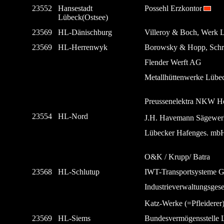
23552
Hansestadt
Possehl Erzkontor
Lübeck(Ostsee)
23569
HL-Dänischburg
Villeroy & Boch, Werk 
23569
HL-Herrenwyk
Borowsky & Hopp, Schro
Flender Werft AG
Metallhüttenwerke Lü
Preussenelektra NKW H
23554
HL-Nord
J.H. Havemann Sägewer
Lübecker Hafenges. mb
O&K / Krupp/ Batra
23568
HL-Schlutup
IWT-Transportsysteme
Industrieverwaltungsgese
Katz-Werke (=Pfleiderer
23569
HL-Siems
Bundesvermögensstelle 