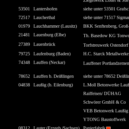
Ziegelwerk Lotter & Stie
53501
Lantershofen
siehe unter 53501 Grafsc
72517
Laucherthal
siehe unter 71517 Sigma
01979
Lauchhammer (Lausitz)
BKK Senftenberg, Groß
21481
Lauenburg (Elbe)
Th. Basedow KG Tonwe
27389
Lauenbrück
Torfstreuwerk Ostendor
79725
Laufenburg (Baden)
H.C. Starck Metallwerke
74348
Lauffen (Neckar)
Lauffener Portlandzemen
78652
Lauffen b. Deißlingen
siehe unter 78652 Deißli
04838
Laußig (b. Eilenburg)
L.Moll Betonwerke Lauß
Raiffeisen/ DÜHAG
Schwörer GmbH & Co
VEB Betonwerk Laußig
YTONG Baustoffwerk
08312
Lauter (Erzgeb./Sachsen)
Papierfabrik