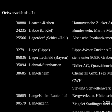
Ortsverzeichnis - L:
30880
Laatzen-Rethen
Hannoversche Zucker A
24235
Laboe (b. Kiel)
Bundeswehr, Marine Mu
25566
Lägerdorf (Schles.-Hol.)
Alsensche Portlandzeme
32791
Lage (Lippe)
Lippe-Weser Zucker AG
86836
Lager Lechfeld (Bayern)
siehe unter 86836 Grabe
35094
Lahntal-Sterzhausen
Didier AG, Quarzitbruch
38685
Langelsheim
Chemetall GmbH (ex Met
CWH
Stewing Schwellenwer
38685
Langelsheim-Lautenthal
Bergwerks- u. Hüttensc
90579
Langenzenn
Ziegelei Stadlinger