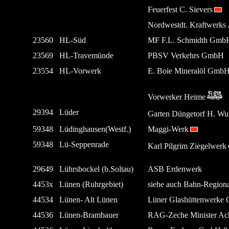
Feuerfest C. Sievers
Nordwestdt. Kraftwerk
23560
HL-Süd
MF F.L. Schmidth Gmb
23569
HL-Travemünde
PBSV Verkehrs GmbH
23554
HL-Vorwerk
E. Boie Mineralöl Gmb
Vorwerker Heime
29394
Lüder
Garten Düngetorf H. Wu
59348
Lüdinghausen(Westf.)
Maggi-Werk
59348
Lü-Seppenrade
Karl Pilgrim Ziegelwerk
29649
Lührsbockel (b.Soltau)
ASB Erdenwerk
4453x
Lünen (Ruhrgebiet)
siehe auch Bahn-Region
44534
Lünen- Alt Lünen
Lüner Glashüttenwerke
44536
Lünen-Brambauer
RAG-Zeche Minister Ac