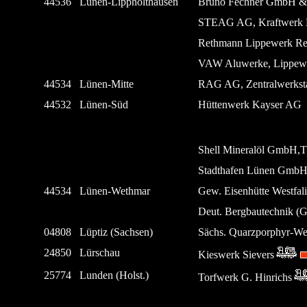
44536
Lünen-Lippholthausen
Bruno Fechner GmbH &
STEAG AG, Kraftwerk 
Rethmann Lippewerk R
VAW Aluwerke, Lippew
44534
Lünen-Mitte
RAG AG, Zentralwerksta
44532
Lünen-Süd
Hüttenwerk Kayser AG
Shell Mineralöl GmbH,
Stadthafen Lünen GmbH
44534
Lünen-Wethmar
Gew. Eisenhütte Westfa
Deut. Bergbautechnik 
04808
Lüptiz (Sachsen)
Sächs. Quarzporphyr-
24850
Lürschau
Kieswerk Sievers
25774
Lunden (Holst.)
Torfwerk G. Hinrichs