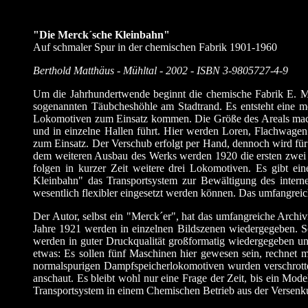
"Die Merck´sche Kleinbahn"
Auf schmaler Spur in der chemischen Fabrik 1901-1960
Berthold Matthäus - Mühltal - 2002 -
ISBN 3-9805727-4-9
Um die Jahrhundertwende beginnt die chemische Fabrik E. Me
sogenannten Täubcheshöhle am Stadtrand. Es entsteht eine m
Lokomotiven zum Einsatz kommen. Die Größe des Areals mach
und in einzelne Hallen führt. Hier werden Loren, Flachwage
zum Einsatz. Der Verschub erfolgt per Hand, dennoch wird für
dem weiteren Ausbau des Werks werden 1920 die ersten zwei 
folgen in kurzer Zeit weitere drei Lokomotiven. Es gibt e
Kleinbahn" das Transportsystem zur Bewältigung des intern
wesentlich flexibler eingesetzt werden können. Das umfangrei
Der Autor, selbst ein "Merck´er", hat das umfangreiche Arch
Jahre 1921 werden in einzelnen Bildszenen wiedergegeben. S
werden in guter Druckqualität großformatig wiedergegeben und
etwas: Es sollen fünf Maschinen hier gewesen sein, rechnet
normalspurigen Dampfspeicherlokomotiven wurden verschrott
anschaut. Es bleibt wohl nur eine Frage der Zeit, bis ein Mod
Transportsystem in einem Chemischen Betrieb aus der Versenku