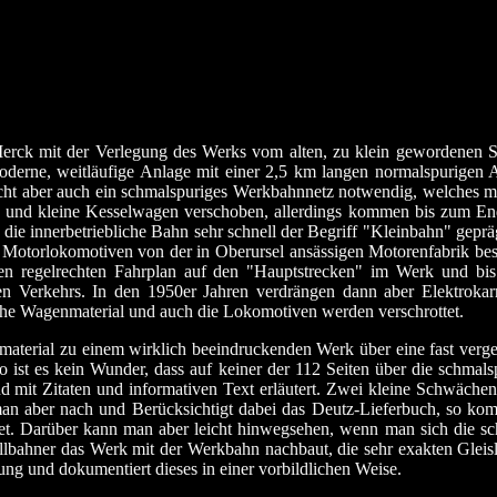
rck mit der Verlegung des Werks vom alten, zu klein gewordenen Sta
oderne, weitläufige Anlage mit einer 2,5 km langen normalspurigen 
t aber auch ein schmalspuriges Werkbahnnetz notwendig, welches m
n und kleine Kesselwagen verschoben, allerdings kommen bis zum En
 die innerbetriebliche Bahn sehr schnell der Begriff "Kleinbahn" gep
Motorlokomotiven von der in Oberursel ansässigen Motorenfabrik bes
inen regelrechten Fahrplan auf den "Hauptstrecken" im Werk und bi
en Verkehrs. In den 1950er Jahren verdrängen dann aber Elektroka
che Wagenmaterial und auch die Lokomotiven werden verschrottet.
ivmaterial zu einem wirklich beeindruckenden Werk über eine fast ve
o ist es kein Wunder, dass auf keiner der 112 Seiten über die sch
 mit Zitaten und informativen Text erläutert. Zwei kleine Schwächen 
 man aber nach und Berücksichtigt dabei das Deutz-Lieferbuch, so k
et
. Darüber kann man aber leicht hinwegsehen, wenn man sich die 
ellbahner das Werk mit der Werkbahn nachbaut, die sehr exakten Gleis
ng und dokumentiert dieses in einer vorbildlichen Weise.