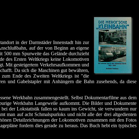
ndort in der Darmstäder Innenstadt hin zur
Anschlußbahn, auf der von Beginn an eigene
it 500 mm Spurweite das Gelände durchzieht
de des Ersten Weltkriegs keine Lokomotiven
rägt. Mit gesteigertem Verkehrsaufkommen und
chafft. Da sich die Maschinen gut bewähren,
s zum Ende des Zweiten Weltkriegs ist "die
rren und Gabelstapler mit Anhängern die Bahn zusehends, da diese
rgessene Werkbahn zusammengestellt. Selbst Dokumentarfilme aus dem
malspurige Werkbahn Langeweile aufkommt. Die Bilder und Dokumente
bei der Lokstatistik fallen so kaum ins Gewicht, sie verwundern nur
ommt man auf acht Schmalspurloks
und nicht alle der drei altgedienten
schönen Detailzeichnungen der Lokomotiven zusammen mit den Fotos
lagepläne fordern dies gerade zu heraus. Das Buch hebt ein typisches