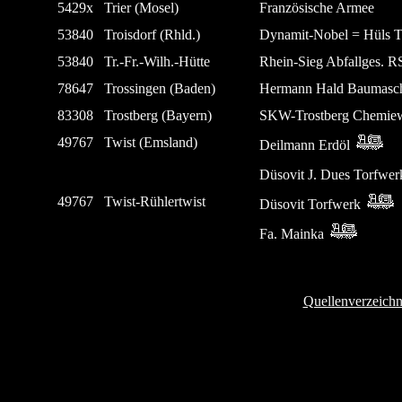
5429x
Trier (Mosel)
Französische Armee
53840
Troisdorf (Rhld.)
Dynamit-Nobel = Hüls T
53840
Tr.-Fr.-Wilh.-Hütte
Rhein-Sieg Abfallges. 
78647
Trossingen (Baden)
Hermann Hald Baumasch
83308
Trostberg (Bayern)
SKW-Trostberg Chemie
49767
Twist (Emsland)
Deilmann Erdöl
Düsovit J. Dues Torfwe
49767
Twist-Rühlertwist
Düsovit Torfwerk
Fa. Mainka
Quellenverzeichn