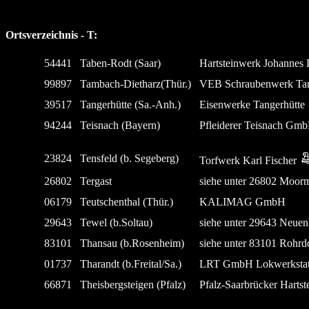
Ortsverzeichnis - T:
54441
Taben-Rodt (Saar)
Hartsteinwerk Johannes
99897
Tambach-Dietharz(Thür.)
VEB Schraubenwerk Ta
39517
Tangerhütte (Sa.-Anh.)
Eisenwerke Tangerhütte
94244
Teisnach (Bayern)
Pfleiderer Teisnach Gm
23824
Tensfeld (b. Segeberg)
Torfwerk Karl Fischer
26802
Tergast
siehe unter 26802 Moor
06179
Teutschenthal (Thür.)
KALIMAG GmbH
29643
Tewel (b.Soltau)
siehe unter 29643 Neuen
83101
Thansau (b.Rosenheim)
siehe unter 83101 Rohrd
01737
Tharandt (b.Freital/Sa.)
LRT GmbH Lokwerkstat
66871
Theisbergsteigen (Pfalz)
Pfalz-Saarbrücker Hartst