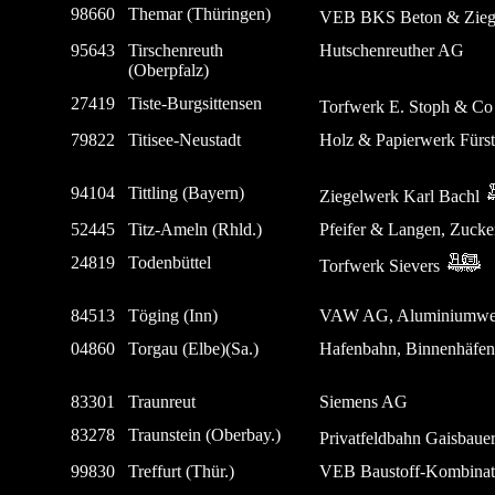
98660
Themar (Thüringen)
VEB BKS Beton & Zieg
95643
Tirschenreuth
Hutschenreuther AG
(Oberpfalz)
27419
Tiste-Burgsittensen
Torfwerk E. Stoph & C
79822
Titisee-Neustadt
Holz & Papierwerk Fürs
94104
Tittling (Bayern)
Ziegelwerk Karl Bachl
52445
Titz-Ameln (Rhld.)
Pfeifer & Langen, Zucke
24819
Todenbüttel
Torfwerk Sievers
84513
Töging (Inn)
VAW AG, Aluminiumwer
04860
Torgau (Elbe)(Sa.)
Hafenbahn, Binnenhäfen
83301
Traunreut
Siemens AG
83278
Traunstein (Oberbay.)
Privatfeldbahn Gaisbaue
99830
Treffurt (Thür.)
VEB Baustoff-Kombinat